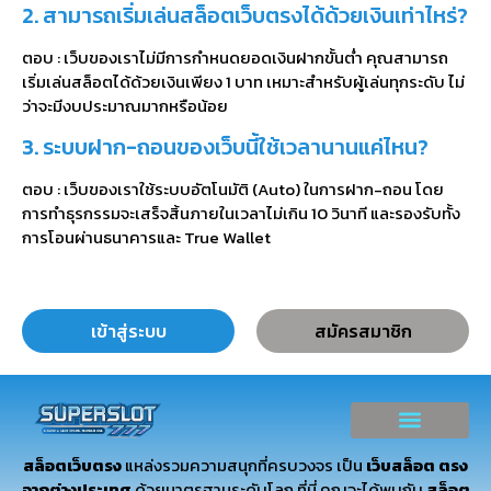
2. สามารถเริ่มเล่นสล็อตเว็บตรงได้ด้วยเงินเท่าไหร่?
ตอบ : เว็บของเราไม่มีการกำหนดยอดเงินฝากขั้นต่ำ คุณสามารถ
เริ่มเล่นสล็อตได้ด้วยเงินเพียง 1 บาท เหมาะสำหรับผู้เล่นทุกระดับ ไม่
ว่าจะมีงบประมาณมากหรือน้อย
3. ระบบฝาก-ถอนของเว็บนี้ใช้เวลานานแค่ไหน?
ตอบ : เว็บของเราใช้ระบบอัตโนมัติ (Auto) ในการฝาก-ถอน โดย
การทำธุรกรรมจะเสร็จสิ้นภายในเวลาไม่เกิน 10 วินาที และรองรับทั้ง
การโอนผ่านธนาคารและ True Wallet
เข้าสู่ระบบ
สมัครสมาชิก
สล็อตเว็บตรง
แหล่งรวมความสนุกที่ครบวงจร เป็น
เว็บสล็อต ตรง
จากต่างประเทศ
ด้วยมาตรฐานระดับโลก ที่นี่ คุณจะได้พบกับ
สล็อต