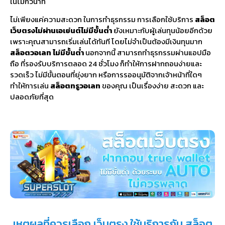
ในไม่กี่วินาที
ไม่เพียงแค่ความสะดวก ในการทำธุรกรรม การเลือกใช้บริการ
สล็อต
เว็บตรงไม่ผ่านเอเย่นต์ไม่มีขั้นต่ำ
ยังเหมาะกับผู้เล่นทุนน้อยอีกด้วย
เพราะคุณสามารถเริ่มเล่นได้ทันที โดยไม่จำเป็นต้องมีเงินทุนมาก
สล็อตวอเลท ไม่มีขั้นต่ํา
นอกจากนี้ สามารถทำธุรกรรมผ่านแอปมือ
ถือ ที่รองรับบริการตลอด 24 ชั่วโมง ก็ทำให้การฝากถอนง่ายและ
รวดเร็ว ไม่มีขั้นตอนที่ยุ่งยาก หรือการรออนุมัติจากเจ้าหน้าที่ใดๆ
ทำให้การเล่น
สล็อตทรูวอเลท
ของคุณ เป็นเรื่องง่าย สะดวก และ
ปลอดภัยที่สุด
เหตุผลที่ควรเลือก เว็บตรง ใช้บริการกับ สล็อต