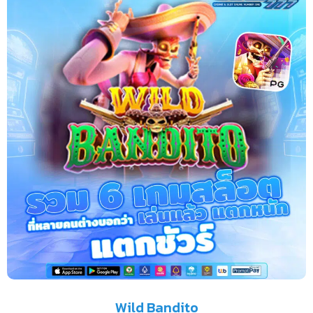
Wild Bandito