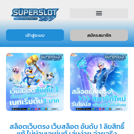
เข้าสู่ระบบ
สมัครสมาชิก
สล็อตเว็บตรง เว็บสล็อต อันดับ 1 ลิขสิทธิ์
แท้ ไม่ผ่านเอเย่นต์ เล่นง่าย จ่ายจริง