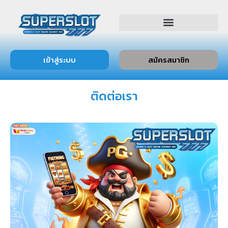
เข้าสู่ระบบ
สมัครสมาชิก
ติดต่อเรา