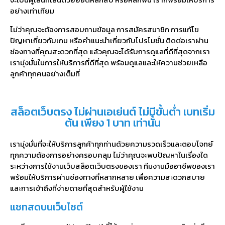
อย่างเท่าเทียม
ไม่ว่าคุณจะต้องการสอบถามข้อมูล การสมัครสมาชิก การแก้ไข
ปัญหาเกี่ยวกับเกม หรือคำแนะนำเกี่ยวกับโปรโมชั่น ติดต่อเราผ่าน
ช่องทางที่คุณสะดวกที่สุด แล้วคุณจะได้รับการดูแลที่ดีที่สุดจากเรา
เรามุ่งมั่นในการให้บริการที่ดีที่สุด พร้อมดูแลและให้ความช่วยเหลือ
ลูกค้าทุกคนอย่างเต็มที่
สล็อตเว็บตรง ไม่ผ่านเอเย่นต์ ไม่มีขั้นต่ำ เบทเริ่ม
ต้น เพียง 1 บาท เท่านั้น
เรามุ่งมั่นที่จะให้บริการลูกค้าทุกท่านด้วยความรวดเร็วและตอบโจทย์
ทุกความต้องการอย่างครอบคลุม ไม่ว่าคุณจะพบปัญหาในเรื่องใด
ระหว่างการใช้งานเว็บสล็อตเว็บตรงของเรา ทีมงานมืออาชีพของเรา
พร้อมให้บริการผ่านช่องทางที่หลากหลาย เพื่อความสะดวกสบาย
และการเข้าถึงที่ง่ายดายที่สุดสำหรับผู้ใช้งาน
แชทสดบนเว็บไซต์