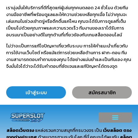
เรามุ่งมั่นให้บริการที่ดีที่สุดแก่ผู้เล่นทุกคนตลอด 24 ชั่วโมง ด้วยทีม
งานมืออาชีพที่พร้อมดูแลและให้ความช่วยเหลือทุกเมื่อ ไม่ว่าคุณจะ
เล่นเกมในช่วงเช้าตรู่หรือดึกดื่นแค่ไหน คุณจะได้รับการดูแลที่เต็ม
เปี่ยมไปด้วยคุณภาพและความรวดเร็ว ทีมงานของเราได้รับการ
อบรมมาเป็นอย่างดีในทุกด้านที่เกี่ยวข้องกับเกมสล็อตออนไลน์
ไม่ว่าจะเป็นการแก้ไขปัญหาเกี่ยวกับระบบ การให้คำแนะนำเกี่ยวกับ
การใช้งานเว็บไซต์ หรือแม้แต่การช่วยเหลือด้านการ ฝาก-ถอน ทีม
งานสามารถตอบคำถามของคุณ ได้อย่างแม่นยำและเป็นกันเอง คุณ
จึงมั่นใจได้ว่าจะได้รับคำตอบที่ชัดเจนและแก้ปัญหาได้ตรงจุด
เข้าสู่ระบบ
สมัครสมาชิก
สล็อตเว็บตรง
แหล่งรวมความสนุกที่ครบวงจร เป็น
เว็บสล็อต ตรง
จากต่างประเทศ
ด้วยมาตรฐานระดับโลก ที่นี่ คุณจะได้พบกับ
สล็อต